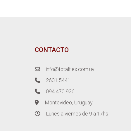
CONTACTO
info@totalflex.com.uy
2601 5441
094 470 926
Montevideo, Uruguay
Lunes a viernes de 9 a 17hs