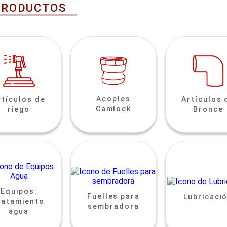
PRODUCTOS
Acoples
rtículos de
Artículos 
Camlock
riego
Bronce
Equipos:
Fuelles para
Lubricaci
ratamiento
sembradora
agua