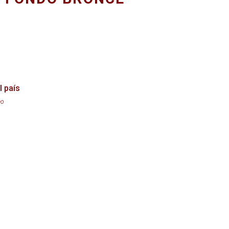
l país
eo