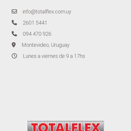
info@totalflex.com.uy
2601 5441
094 470 926
Montevideo, Uruguay
Lunes a viernes de 9 a 17hs