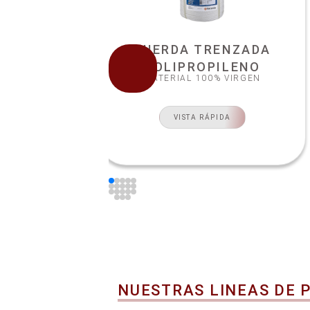
ZADA
CUERDA TRENZADA
ENO
POLIPROPILENO
MATERIAL 100% VIRGEN
IRGEN
VISTA RÁPIDA
NUESTRAS LINEAS DE 