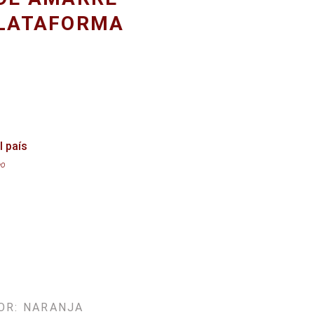
LATAFORMA
l país
eo
LOR: NARANJA