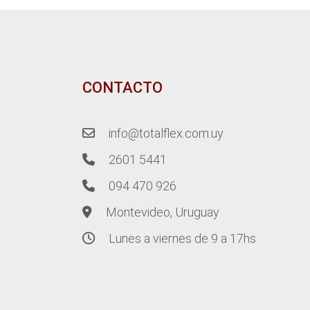
CONTACTO
info@totalflex.com.uy
2601 5441
094 470 926
Montevideo, Uruguay
Lunes a viernes de 9 a 17hs