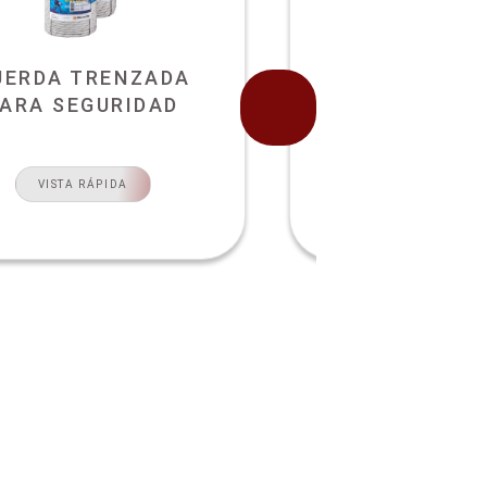
UERDA TRENZADA
CUERDA ESP
PARA SEGURIDAD
ADITIVADA 
VISTA RÁPIDA
VISTA RÁPI