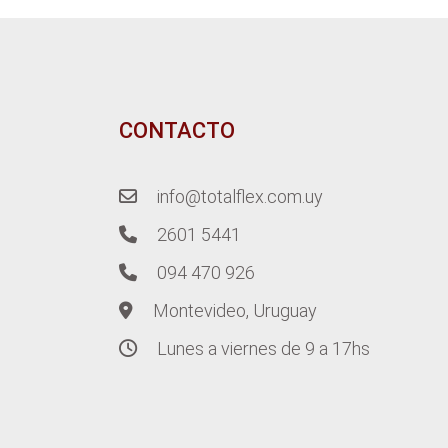
CONTACTO
info@totalflex.com.uy
2601 5441
094 470 926
Montevideo, Uruguay
Lunes a viernes de 9 a 17hs