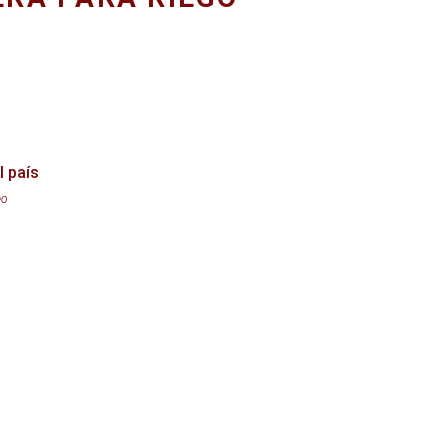
l país
eo