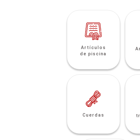
Artículos
A
de piscina
Cuerdas
t