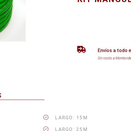
.
Envíos a todo e
Sin costo a Montevid
S
LARGO: 15M
LARGO: 25M