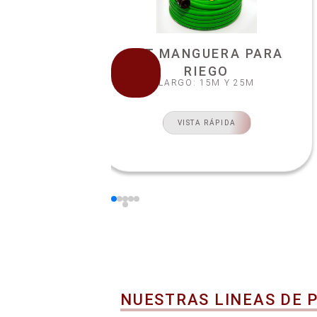
 DE
KIT MANGUERA PARA
RIEGO
M
LARGO: 15M Y 25M
VISTA RÁPIDA
NUESTRAS LINEAS DE 