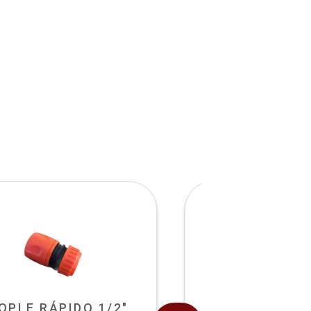
OPLE RÁPIDO 1/2"
PUNTERO DE