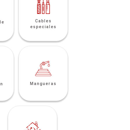
Cables
de
especiales
Mangueras
ón