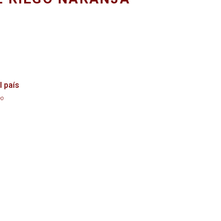
l país
eo