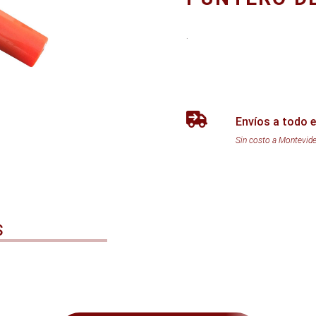
.
Envíos a todo e
Sin costo a Montevid
S