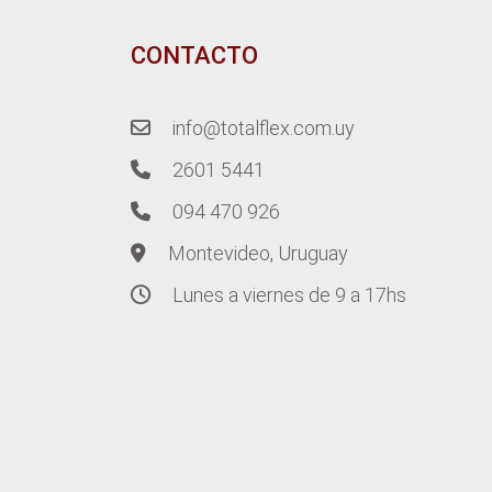
CONTACTO
info@totalflex.com.uy
2601 5441
094 470 926
Montevideo, Uruguay
Lunes a viernes de 9 a 17hs