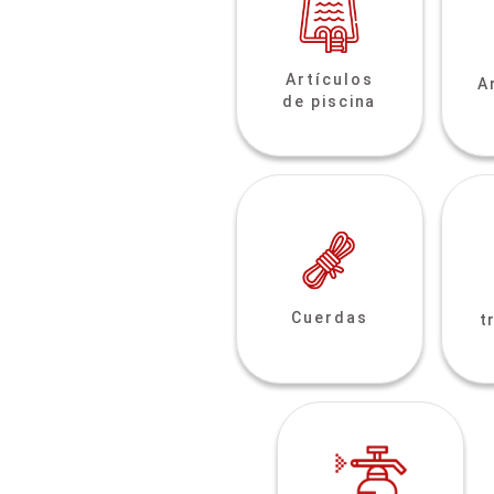
Artículos
A
de piscina
Cuerdas
t