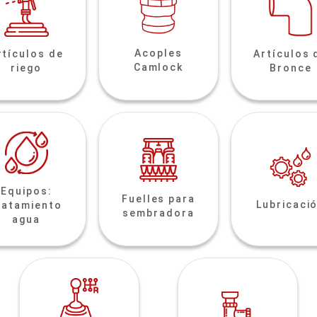
Acoples
rtículos de
Artículos 
Camlock
riego
Bronce
Equipos:
Fuelles para
Lubricaci
ratamiento
sembradora
agua