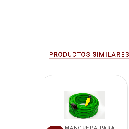
PRODUCTOS SIMILARE
 DE
KIT MANGUERA PARA