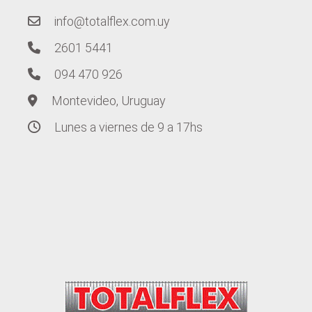
info@totalflex.com.uy
2601 5441
094 470 926
Montevideo, Uruguay
Lunes a viernes de 9 a 17hs