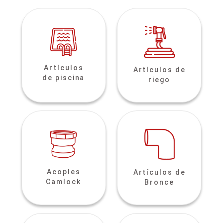
Artículos
Artículos de
de piscina
riego
Acoples
Artículos de
Camlock
Bronce