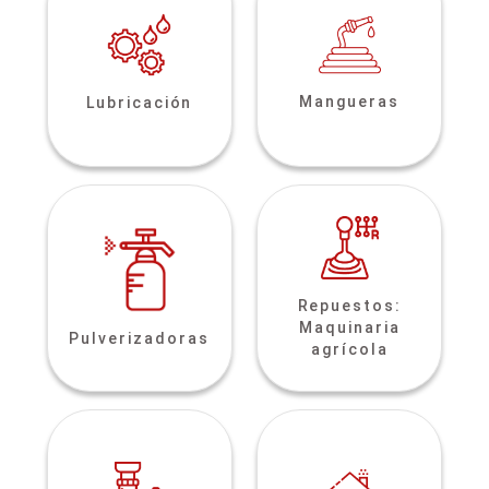
Mangueras
Lubricación
Repuestos:
Maquinaria
Pulverizadoras
agrícola