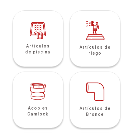
Artículos
Artículos de
de piscina
riego
Acoples
Artículos de
Camlock
Bronce