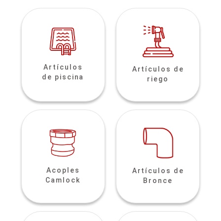
Artículos
Artículos de
de piscina
riego
Acoples
Artículos de
Camlock
Bronce