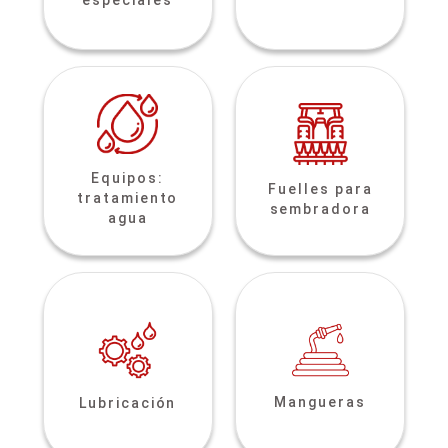
especiales
Equipos:
Fuelles para
tratamiento
sembradora
agua
Mangueras
Lubricación