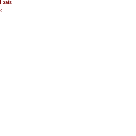
l país
eo