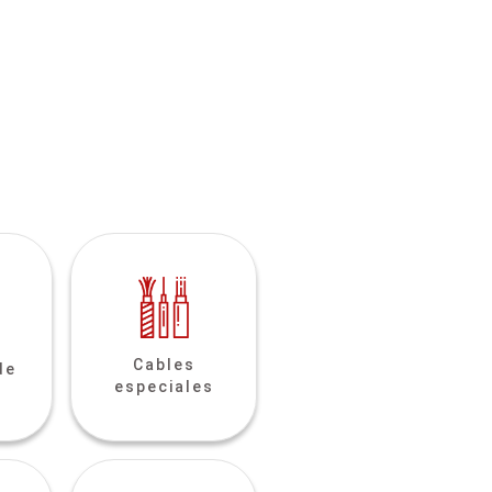
Cables
de
especiales