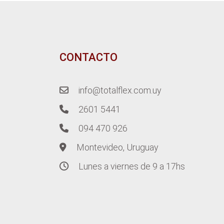
CONTACTO
info@totalflex.com.uy
2601 5441
094 470 926
Montevideo, Uruguay
Lunes a viernes de 9 a 17hs