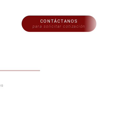
CONTÁCTANOS
para solicitar cotización
S
es