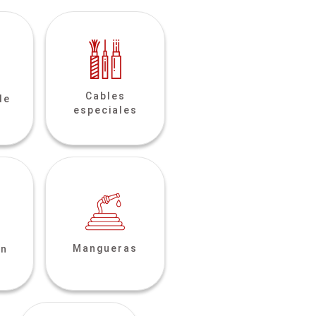
Cables
de
especiales
Mangueras
ón