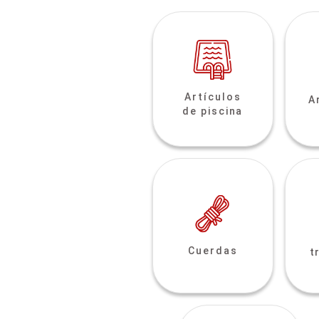
Artículos
A
de piscina
Cuerdas
t