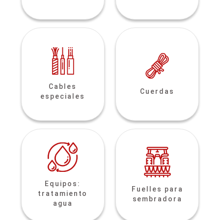
Cables
Cuerdas
especiales
Equipos:
Fuelles para
tratamiento
sembradora
agua