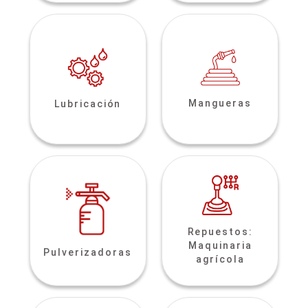
Mangueras
Lubricación
Repuestos:
Maquinaria
Pulverizadoras
agrícola