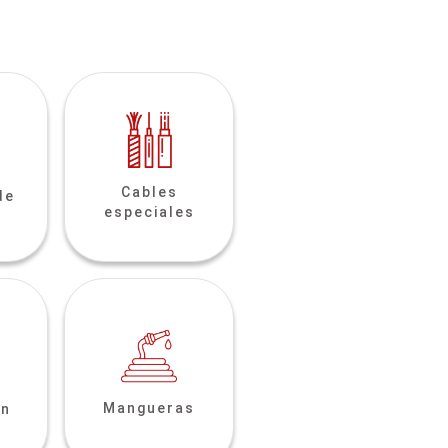
Cables
de
especiales
Mangueras
ón