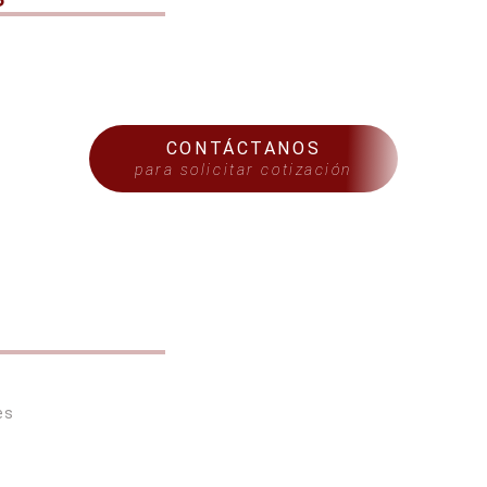
CONTÁCTANOS
para solicitar cotización
S
es