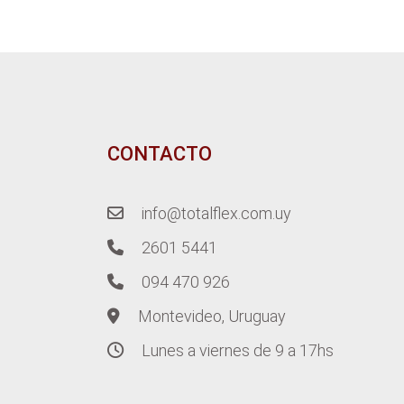
CONTACTO
info@totalflex.com.uy
2601 5441
094 470 926
Montevideo, Uruguay
Lunes a viernes de 9 a 17hs