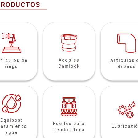
PRODUCTOS
Acoples
rtículos de
Artículos 
Camlock
riego
Bronce
Equipos:
Fuelles para
Lubricaci
ratamiento
sembradora
agua