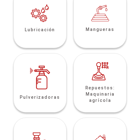
Mangueras
Lubricación
Repuestos:
Maquinaria
Pulverizadoras
agrícola