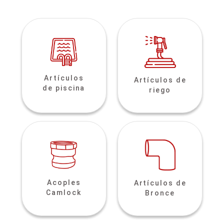
Artículos
Artículos de
de piscina
riego
Acoples
Artículos de
Camlock
Bronce