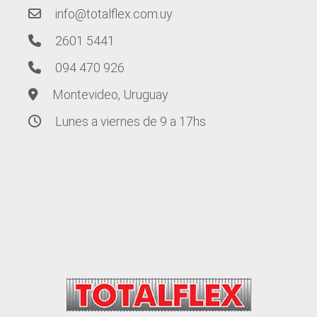
info@totalflex.com.uy
2601 5441
094 470 926
Montevideo, Uruguay
Lunes a viernes de 9 a 17hs