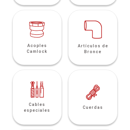
Acoples
Artículos de
Camlock
Bronce
Cables
Cuerdas
especiales