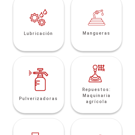
Mangueras
Lubricación
Repuestos:
Maquinaria
Pulverizadoras
agrícola