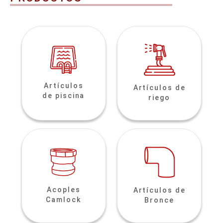
Artículos
Artículos de
de piscina
riego
Acoples
Artículos de
Camlock
Bronce