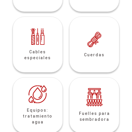
Cables
Cuerdas
especiales
Equipos:
Fuelles para
tratamiento
sembradora
agua