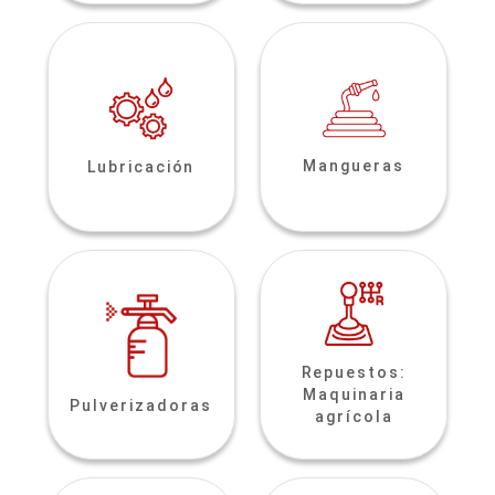
Mangueras
Lubricación
Repuestos:
Maquinaria
Pulverizadoras
agrícola