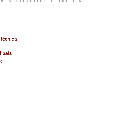
rios y compartimentos con poca
 técnica
l país
eo