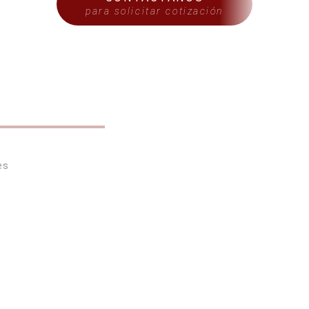
para solicitar cotización
S
es