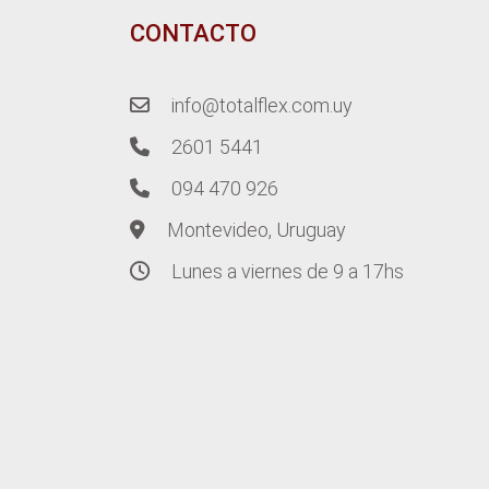
CONTACTO
info@totalflex.com.uy
2601 5441
094 470 926
Montevideo, Uruguay
Lunes a viernes de 9 a 17hs