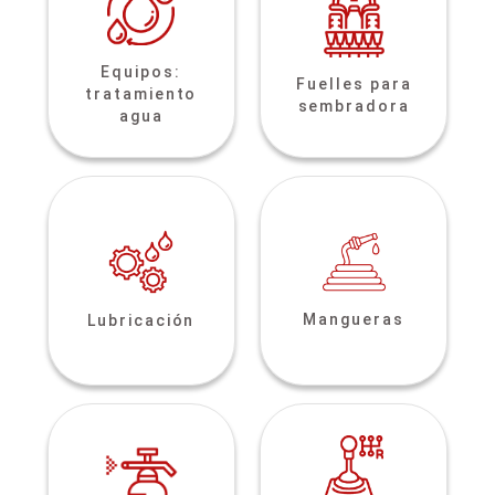
Equipos:
Fuelles para
tratamiento
sembradora
agua
Mangueras
Lubricación