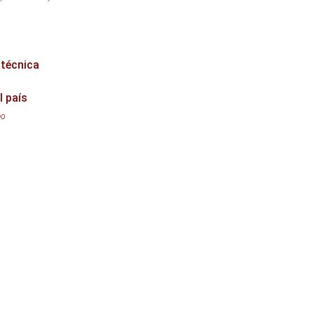
 técnica
l país
eo