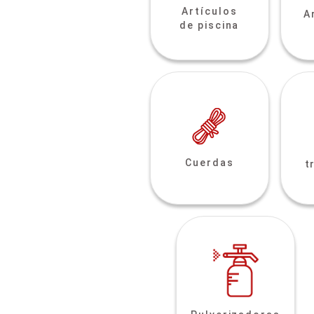
Artículos
A
de piscina
Cuerdas
t