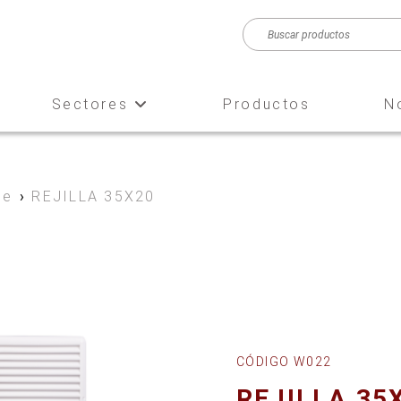
Sectores
Productos
N
ie
›
REJILLA 35X20
CÓDIGO W022
REJILLA 35