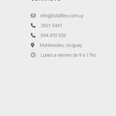
info@totalflex.com.uy
2601 5441
094 470 926
Montevideo, Uruguay
Lunes a viernes de 9 a 17hs