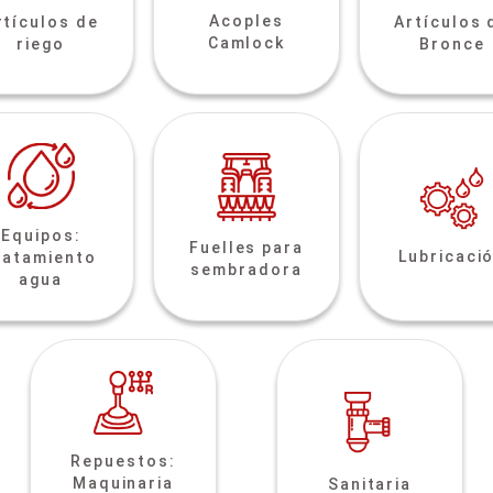
Acoples
rtículos de
Artículos 
Camlock
riego
Bronce
Equipos:
Fuelles para
Lubricaci
ratamiento
sembradora
agua
Repuestos:
Maquinaria
Sanitaria