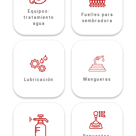
Equipos:
Fuelles para
tratamiento
sembradora
agua
Mangueras
Lubricación
Repuestos: