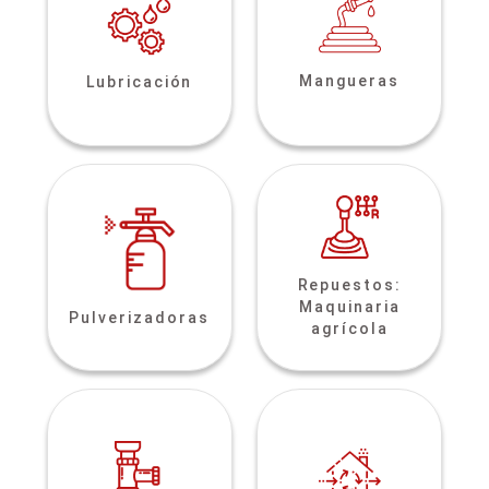
Mangueras
Lubricación
Repuestos:
Maquinaria
Pulverizadoras
agrícola