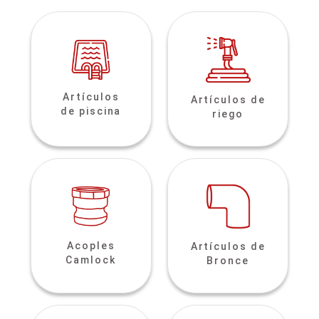
Artículos
Artículos de
de piscina
riego
Acoples
Artículos de
Camlock
Bronce