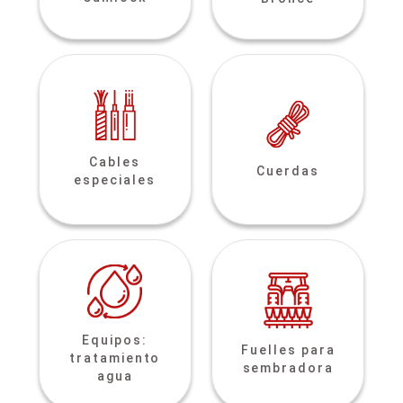
Cables
Cuerdas
especiales
Equipos:
Fuelles para
tratamiento
sembradora
agua