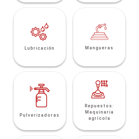
Mangueras
Lubricación
Repuestos:
Maquinaria
Pulverizadoras
agrícola