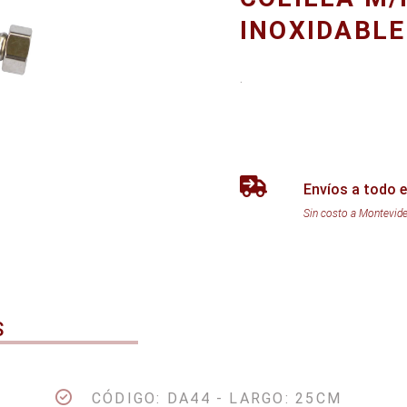
INOXIDABLE
.
Envíos a todo e
Sin costo a Montevid
S
CÓDIGO: DA44 - LARGO: 25CM