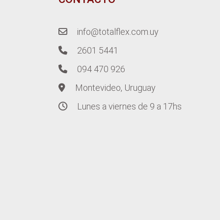
info@totalflex.com.uy
2601 5441
094 470 926
Montevideo, Uruguay
Lunes a viernes de 9 a 17hs