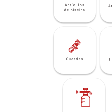
Artículos
A
de piscina
Cuerdas
t