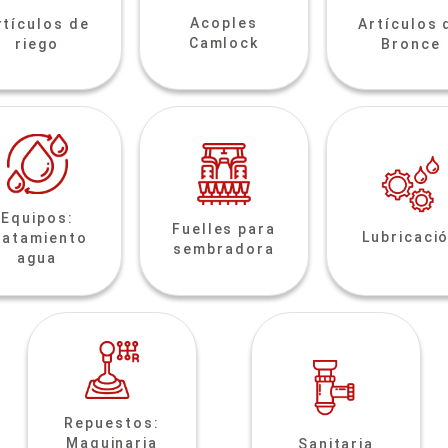
Acoples
rtículos de
Artículos 
Camlock
riego
Bronce
Equipos:
Fuelles para
Lubricaci
ratamiento
sembradora
agua
Repuestos:
Maquinaria
Sanitaria