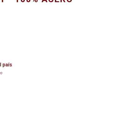
l país
eo