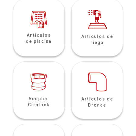
Artículos
Artículos de
de piscina
riego
Acoples
Artículos de
Camlock
Bronce