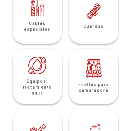
Cables
Cuerdas
especiales
Equipos:
Fuelles para
tratamiento
sembradora
agua