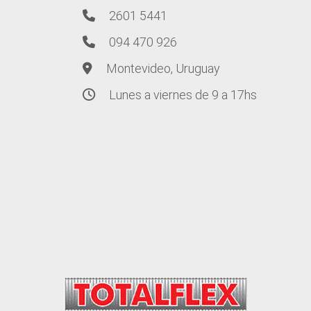
2601 5441
094 470 926
Montevideo, Uruguay
Lunes a viernes de 9 a 17hs