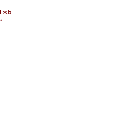
l país
eo