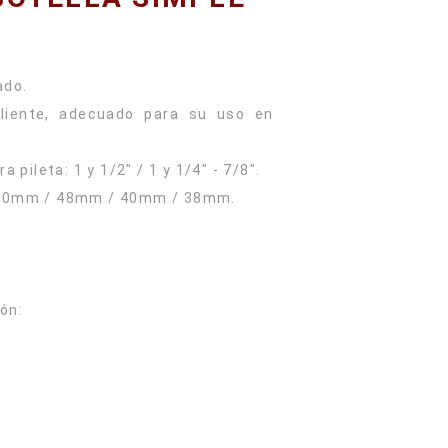
ado.
aliente, adecuado para su uso en
 pileta: 1 y 1/2" / 1 y 1/4" - 7/8".
 50mm / 48mm / 40mm / 38mm.
ón: