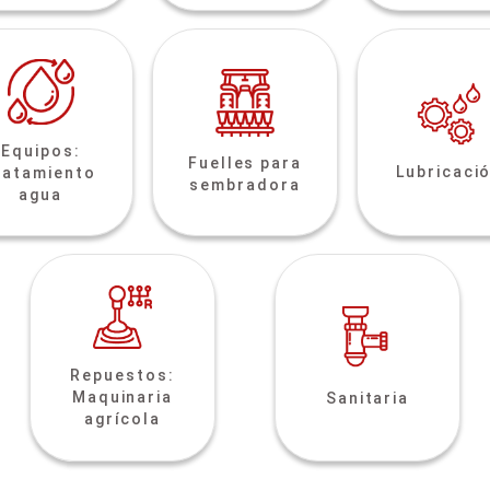
Equipos:
Fuelles para
Lubricaci
ratamiento
sembradora
agua
Repuestos:
Maquinaria
Sanitaria
agrícola