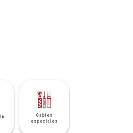
Cables
de
especiales