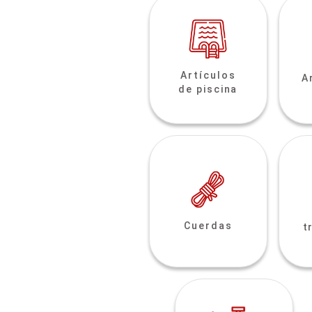
Artículos
A
de piscina
Cuerdas
t