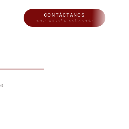
CONTÁCTANOS
para solicitar cotización
S
es