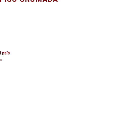
l país
eo