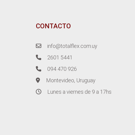
CONTACTO
info@totalflex.com.uy
2601 5441
094 470 926
Montevideo, Uruguay
Lunes a viernes de 9 a 17hs