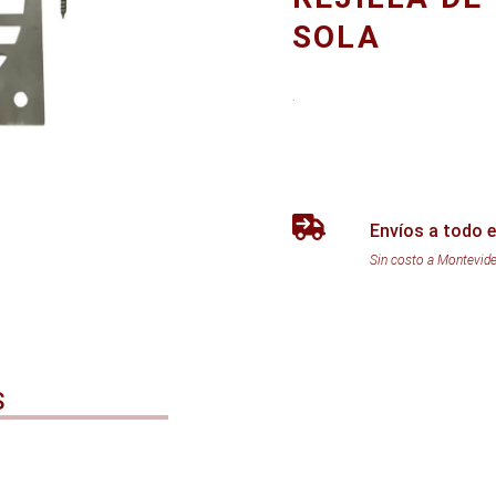
SOLA
.
Envíos a todo e
Sin costo a Montevid
S