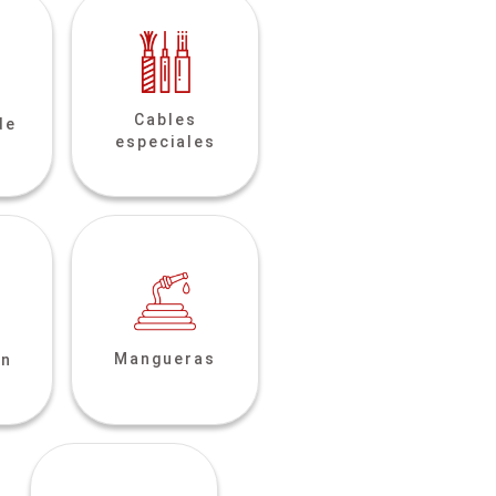
Cables
de
especiales
Mangueras
ón