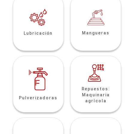
Mangueras
Lubricación
Repuestos:
Maquinaria
Pulverizadoras
agrícola