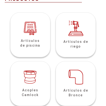
Artículos
Artículos de
de piscina
riego
Acoples
Artículos de
Camlock
Bronce