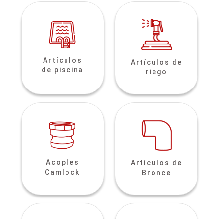
Artículos
Artículos de
de piscina
riego
Acoples
Artículos de
Camlock
Bronce